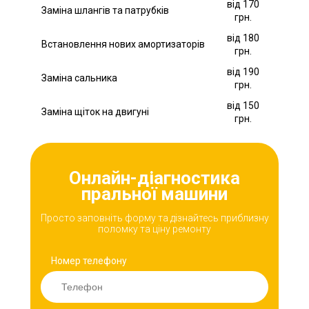
від 170
Заміна шлангів та патрубків
грн.
від 180
Встановлення нових амортизаторів
грн.
від 190
Заміна сальника
грн.
від 150
Заміна щіток на двигуні
грн.
Онлайн-діагностика
пральної машини
Просто заповніть форму та дізнайтесь приблизну
поломку та ціну ремонту
Номер телефону