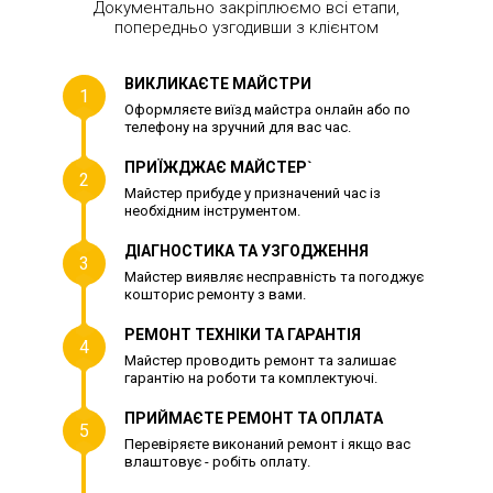
Документально закріплюємо всі етапи,
попередньо узгодивши з клієнтом
ВИКЛИКАЄТЕ МАЙСТРИ
1
Оформляєте виїзд майстра онлайн або по
телефону на зручний для вас час.
ПРИЇЖДЖАЄ МАЙСТЕР`
2
Майстер прибуде у призначений час із
необхідним інструментом.
ДІАГНОСТИКА ТА УЗГОДЖЕННЯ
3
Майстер виявляє несправність та погоджує
кошторис ремонту з вами.
РЕМОНТ ТЕХНІКИ ТА ГАРАНТІЯ
4
Майстер проводить ремонт та залишає
гарантію на роботи та комплектуючі.
ПРИЙМАЄТЕ РЕМОНТ ТА ОПЛАТА
5
Перевіряєте виконаний ремонт і якщо вас
влаштовує - робіть оплату.