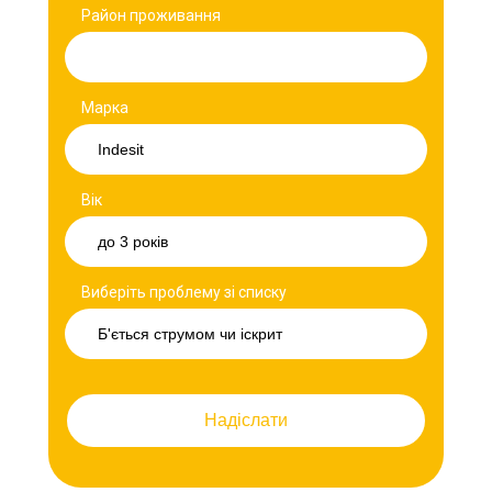
Район проживання
Марка
Вік
Виберіть проблему зі списку
Надіслати